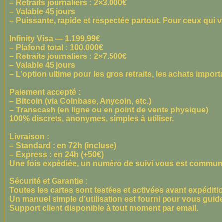
– Retraits journaliers : 2×3.000€
– Valable 45 jours
– Puissante, rapide et respectée partout. Pour ceux qui veu
Infinity Visa — 1.199,99€
– Plafond total : 100.000€
– Retraits journaliers : 2×7.500€
– Valable 45 jours
– L’option ultime pour les gros retraits, les achats import
Paiement accepté :
–
Bitcoin
(via Coinbase, Anycoin, etc.)
–
Transcash
(en ligne ou en point de vente physique)
100% discrets, anonymes, simples à utiliser.
Livraison :
– Standard : en 72h (incluse)
– Express : en 24h (+50€)
Une fois expédiée, un numéro de suivi vous est commu
Sécurité et Garantie :
Toutes les cartes sont testées et activées avant expéditi
Un manuel simple d’utilisation est fourni pour vous guide
Support client disponible à tout moment par email.