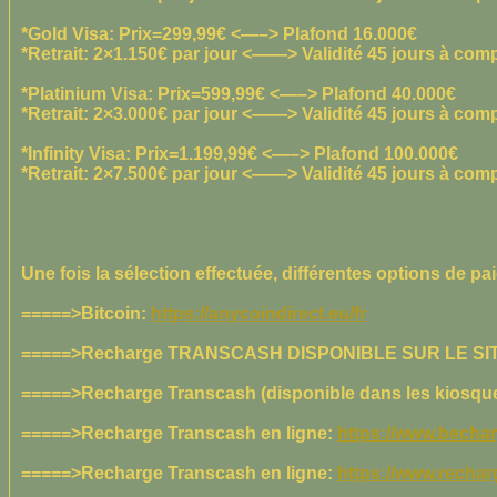
*Gold Visa: Prix=299,99€ <—–> Plafond 16.000€
*Retrait: 2×1.150€ par jour <——> Validité 45 jours à compt
*Platinium Visa: Prix=599,99€ <—–> Plafond 40.000€
*Retrait: 2×3.000€ par jour <——> Validité 45 jours à compt
*Infinity Visa: Prix=1.199,99€ <—–> Plafond 100.000€
*Retrait: 2×7.500€ par jour <——> Validité 45 jours à compt
Une fois la sélection effectuée, différentes options de 
=====>Bitcoin:
https://anycoindirect.eu/fr
=====>Recharge TRANSCASH DISPONIBLE SUR LE SIT
=====>Recharge Transcash (disponible dans les kiosques
=====>Recharge Transcash en ligne:
https://www.becharg
=====>Recharge Transcash en ligne:
https://www.recharg