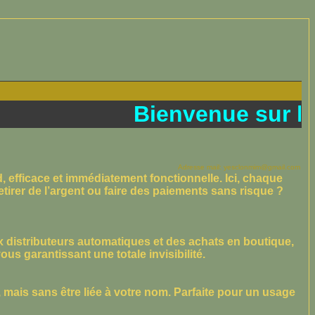
Bienvenue sur le si
Adresse mail: yesclonmim@gmail.com
efficace et immédiatement fonctionnelle. Ici, chaque
etirer de l’argent ou faire des paiements sans risque ?
aux distributeurs automatiques et des achats en boutique,
ous garantissant une totale invisibilité.
, mais sans être liée à votre nom. Parfaite pour un usage