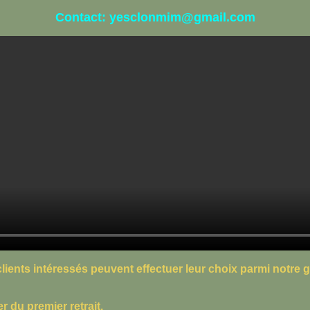
Contact: yesclonmim@gmail.com
lients intéressés peuvent effectuer leur choix parmi notre
r du premier retrait.