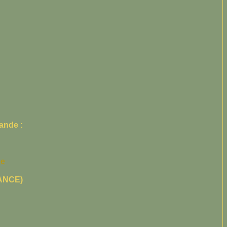
ande :
ge
RANCE)