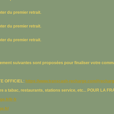
er du premier retrait.
er du premier retrait.
er du premier retrait.
paiement suivantes sont proposées pour finaliser votre comm
×
E OFFICIEL:
https://www.transcash-recharge.com/#rechar
❌ Peur des arnaques ?
 a tabac, restaurants, stations service, etc... POUR LA F
Envie d’une vraie solution,
simple et légale ?
e.fr/fr-fr
e.fr/
Un compte bancaire déjà crédité, prêt à