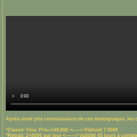
Après avoir pris connaissance de ces témoignages, les c
*Classic Visa: Prix=149,99€ <—–> Plafond 7.000€
*Retrait: 2×500€ par jour <——> Validité 45 jours à compte