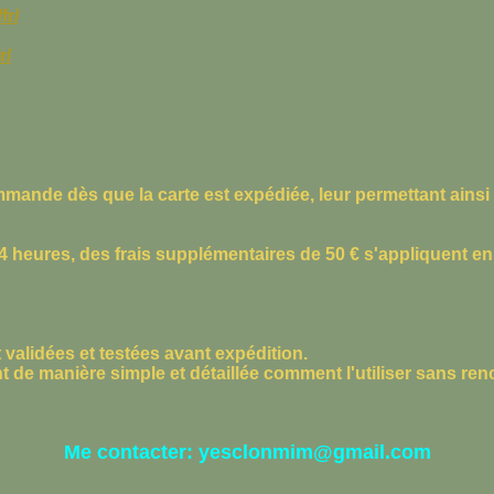
l’emploi, 100 % gratuit vous attend.
fr/
Aucune prise de risque, aucune surprise.
Juste une opportunité rare.
r/
👉 Cliquez maintenant. Découvrez sans
engagement.
ande dès que la carte est expédiée, leur permettant ainsi de 
24 heures, des frais supplémentaires de 50 € s'appliquent en 
 validées et testées avant expédition.
ant de manière simple et détaillée comment l'utiliser sans re
Me contacter: yesclonmim@gmail.com