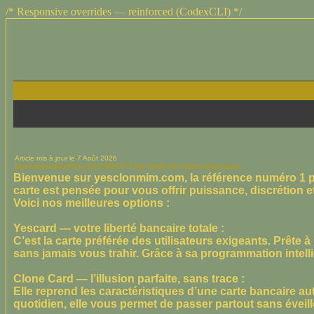
/* Responsive overrides — reinforced (CodexCLI) */
Article mis à jour le
7 Août 2026
http://yesclonmim.com/ Site N°1 de vente de cartes bancaires
Bienvenue sur yesclonmim.com, la référence numéro 1 pou
carte est pensée pour vous offrir puissance, discrétion e
Voici nos meilleures options :
Yescard — votre liberté bancaire totale :
C’est la carte préférée des utilisateurs exigeants. Prête 
sans jamais vous trahir. Grâce à sa programmation intellige
Clone Card — l’illusion parfaite, sans trace :
Elle reprend les caractéristiques d’une carte bancaire au
quotidien, elle vous permet de passer partout sans éveil